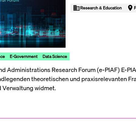
Research & Education
P
nce
E-Government
Data Science
 and Administrations Research Forum (e-PIAF) E-PIAF
rundlegenden theoretischen und praxisrelevanten 
nd Verwaltung widmet.