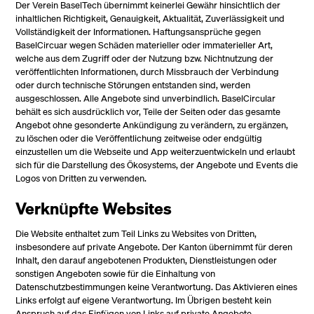
Der Verein BaselTech übernimmt keinerlei Gewähr hinsichtlich der
inhaltlichen Richtigkeit, Genauigkeit, Aktualität, Zuverlässigkeit und
Vollständigkeit der Informationen. Haftungsansprüche gegen
BaselCircuar wegen Schäden materieller oder immaterieller Art,
welche aus dem Zugriff oder der Nutzung bzw. Nichtnutzung der
veröffentlichten Informationen, durch Missbrauch der Verbindung
oder durch technische Störungen entstanden sind, werden
ausgeschlossen. Alle Angebote sind unverbindlich. BaselCircular
behält es sich ausdrücklich vor, Teile der Seiten oder das gesamte
Angebot ohne gesonderte Ankündigung zu verändern, zu ergänzen,
zu löschen oder die Veröffentlichung zeitweise oder endgültig
einzustellen um die Webseite und App weiterzuentwickeln und erlaubt
sich für die Darstellung des Ökosystems, der Angebote und Events die
Logos von Dritten zu verwenden.
Verknüpfte Websites
Die Website enthaltet zum Teil Links zu Websites von Dritten,
insbesondere auf private Angebote. Der Kanton übernimmt für deren
Inhalt, den darauf angebotenen Produkten, Dienstleistungen oder
sonstigen Angeboten sowie für die Einhaltung von
Datenschutzbestimmungen keine Verantwortung. Das Aktivieren eines
Links erfolgt auf eigene Verantwortung. Im Übrigen besteht kein
Anspruch auf das Einfügen von Links auf private Angebote.